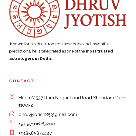
Known for his deep-rooted knowledge and insightful
predictions, he is celebrated as one of the
most trusted
astrologers in Delhi
.
CONTACT
Hno.1/2537 Ram Nagar Loni Road Shahdara Delhi
110032
dhruvjyotish85@gmail.com
+91 97106 63200
+918585874447