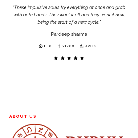
“These impulsive souls try everything at once and grab
“The vote tells you everything you need to know about
“An artists dream. Catch the muses and write inspiring
this sign because she is defined by her values. But you
with both hands. They want it all and they want it now,
music, art and poetry. Blends into the landscape and
never know until you know if she is a Marxist or capitalist.”
receptive to the flow of inspiration from the collective.”
being the start of a new cycle.”
Pardeep sharma
Jonathan Mayer
Lora Brighton
PISCES
TAURUS
LEO
CAPRICORN
VIRGO
LEO
ARIES
PISCES
CANCER
ABOUT US