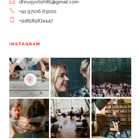
dhruvjyotish85@gmail.com
+91 97106 63200
+918585874447
INSTAGRAM