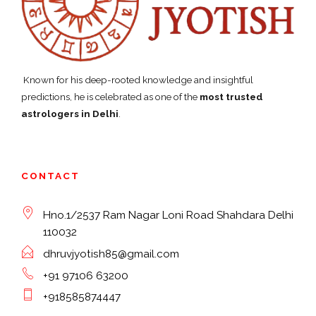
Known for his deep-rooted knowledge and insightful
predictions, he is celebrated as one of the
most trusted
astrologers in Delhi
.
CONTACT
Hno.1/2537 Ram Nagar Loni Road Shahdara Delhi
110032
dhruvjyotish85@gmail.com
+91 97106 63200
+918585874447